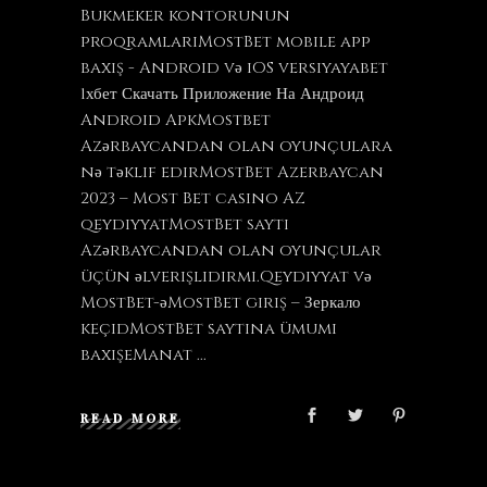
Bukmeker kontorunun
proqramlarıMostBet mobile app
baxış - Android və iOS versiyayabet
1хбет Скачать Приложение На Андроид
Android ApkMostbet
Azərbaycandan olan oyunçulara
nə təklif edirMostBet Azerbaycan
2023 – Most Bet casino AZ
qeydiyyatMostBet saytı
Azərbaycandan olan oyunçular
üçün əlverişlidirmi.Qeydiyyat və
MostBet-əMostBet giriş – Зеркало
keçidMostBet saytına ümumi
baxışeManat
READ MORE