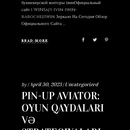
букмекерской конторы 1винОфициальный
сайт 1 WINSajt-1vin-1win-
rabochee1win Зеркало На Сегодня Обзор
Официального Сайта
READ MORE
By
April 30, 2023
Uncategorized
PIN-UP AVIATOR:
OYUN QAYDALARI
VƏ