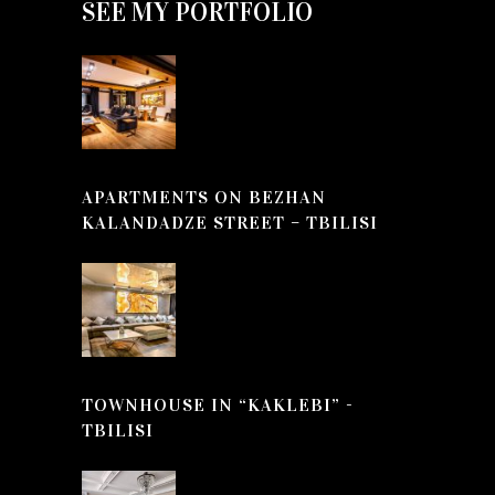
SEE MY PORTFOLIO
APARTMENTS ON BEZHAN
KALANDADZE STREET – TBILISI
TOWNHOUSE IN “KAKLEBI” -
TBILISI