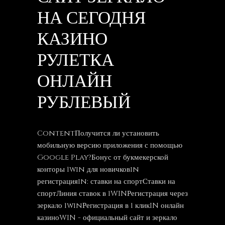
НА СЕГОДНЯ
КАЗИНО
РУЛЕТКА
ОНЛАЙН
РУБЛЕВЫЙ
ContentПолучится ли установить
мобильную версию приложения с помощью
Google Play?Бонус от букмекерской
конторы 1win для новичковin
регистрацияin: ставки на спортСтавки на
спортЛиния ставок в 1WINРегистрация через
зеркало 1winРегистрация в 1 кликIN онлайн
казиноWIN - официальный сайт и зеркало