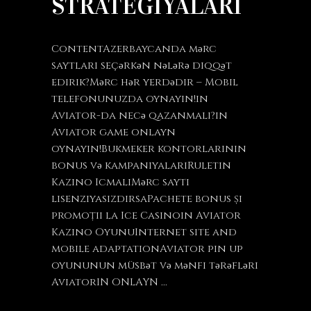
STRATEGIYALARI
ContentAzerbaycanda mərc
saytlari seçərkən nələrə diqqət
edirik?Mərc hər yerdədir – Mobil
telefonunuzda oynayın!in
Aviator-da necə qazanmalı?in
Aviator game onlayn
oynayın!Bukmeker kontorlarinın
bonus və kampaniyalarıRuletin
Kazino IcmalıMərc saytı
lisenziyasızdırsaPachete bonus și
promoții la Ice Casinoin Aviator
Kazino OyunuInternet site and
mobile adaptationAviator pin up
oyununun müsbət və mənfi tərəfləri
AviatorIN ONLAYN