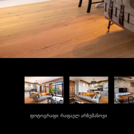
ფოტოგრაფი: რაფაელ არზუმანოვი