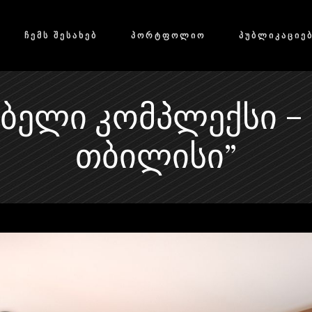
ᲩᲔᲛᲡ ᲨᲔᲡᲐᲮᲔᲑ
ᲞᲝᲠᲢᲤᲝᲚᲘᲝ
ᲞᲣᲑᲚᲘᲙᲐᲪᲘᲔ
ᲑᲔᲚᲘ ᲙᲝᲛᲞᲚᲔᲥᲡᲘ – 
ᲗᲑᲘᲚᲘᲡᲘ”