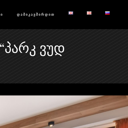
ᲑᲘ
ᲓᲐᲛᲘᲙᲐᲕᲨᲘᲠᲓᲘᲗ
“ᲞᲐᲠᲙ ᲕᲣᲓ