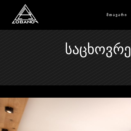
ᲛᲗᲐᲕᲐᲠᲘ
ᲡᲐᲪᲮᲝᲕᲠᲔ