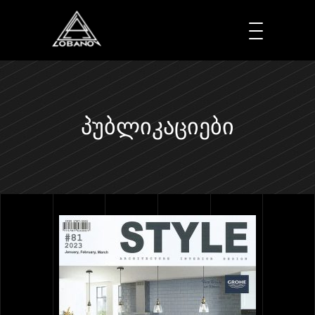
ᲞᲣᲑᲚᲘᲙᲐᲪᲘᲔᲑᲘ