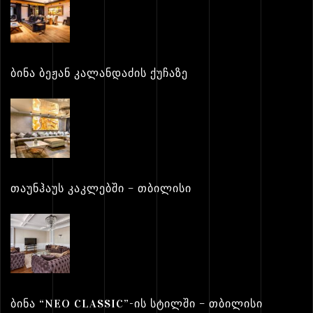
ᲑᲘᲜᲐ ᲑᲔᲟᲐᲜ ᲙᲐᲚᲐᲜᲓᲐᲫᲘᲡ ᲥᲣᲩᲐᲖᲔ
ᲗᲐᲣᲜᲰᲐᲣᲡ ᲙᲐᲙᲚᲔᲑᲨᲘ – ᲗᲑᲘᲚᲘᲡᲘ
ᲑᲘᲜᲐ “NEO CLASSIC”-ᲘᲡ ᲡᲢᲘᲚᲨᲘ – ᲗᲑᲘᲚᲘᲡᲘ