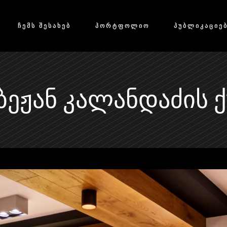
ᲩᲔᲛᲡ ᲨᲔᲡᲐᲮᲔᲑ
ᲞᲝᲠᲢᲤᲝᲚᲘᲝ
ᲞᲣᲑᲚᲘᲙᲐᲪᲘᲔ
 ᲑᲔᲟᲐᲜ ᲙᲐᲚᲐᲜᲓᲐᲫᲘᲡ Ქ