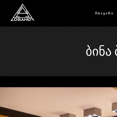
ᲛᲗᲐᲕᲐᲠᲘ
ᲑᲘᲜᲐ