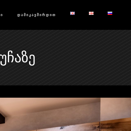
ᲑᲘ
ᲓᲐᲛᲘᲙᲐᲕᲨᲘᲠᲓᲘᲗ
ᲣᲩᲐᲖᲔ